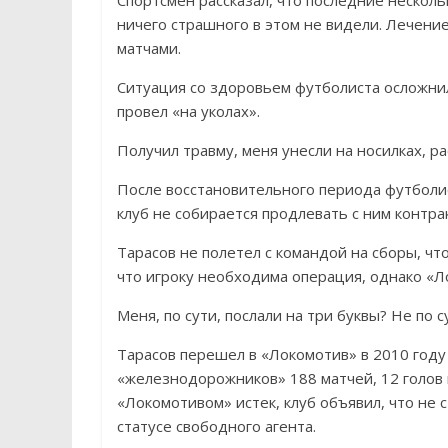
Спортсмен рассказал, что последние несколь
ничего страшного в этом не видели. Лечение
матчами.
Ситуация со здоровьем футболиста осложнила
провел «на уколах».
Получил травму, меня унесли на носилках, рас
После восстановительного периода футболис
клуб не собирается продлевать с ним контрак
Тарасов не полетел с командой на сборы, ч
что игроку необходима операция, однако «Л
Меня, по сути, послали на три буквы? Не по с
Тарасов перешел в «Локомотив» в 2010 году 
«железнодорожников» 188 матчей, 12 голов и
«Локомотивом» истек, клуб объявил, что не 
статусе свободного агента.