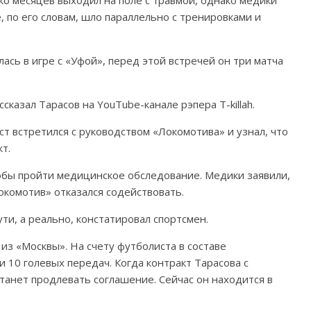
ко месяцев выходил на поле с травмой, однако медики
, по его словам, шло параллельно с тренировками и
сь в игре с «Уфой», перед этой встречей он три матча
сказал Тарасов на YouTube-канале рэпера T-killah.
т встретился с руководством «Локомотива» и узнал, что
т.
тобы пройти медицинское обследование. Медики заявили,
окомотив» отказался содействовать.
ути, а реально, констатировал спортсмен.
из «Москвы». На счету футболиста в составе
 10 голевых передач. Когда контракт Тарасова с
станет продлевать соглашение. Сейчас он находится в