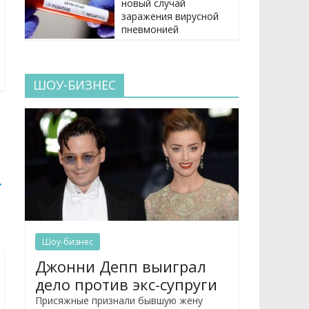
новый случай
заражения вирусной
пневмонией
ШОУ-БИЗНЕС
→
Шоу-бизнес
Джонни Депп выиграл
дело против экс-супруги
Присяжные признали бывшую жену