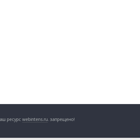
наш ресурс
webintens.ru
. запрещено!