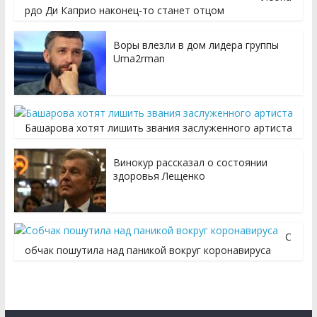
рдо Ди Каприо наконец-то станет отцом
Воры влезли в дом лидера группы
Uma2rman
Башарова хотят лишить звания заслуженного артиста
Винокур рассказал о состоянии
здоровья Лещенко
С
обчак пошутила над паникой вокруг коронавируса