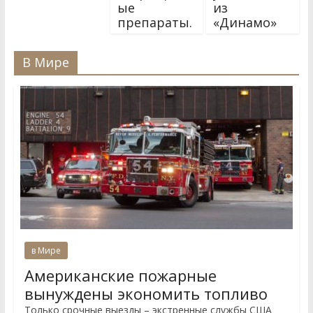
ые
из
препараты.
«Динамо»
В Мире
в Мире
Американские пожарные
вынуждены экономить топливо
Только срочные выезды – экстренные службы США