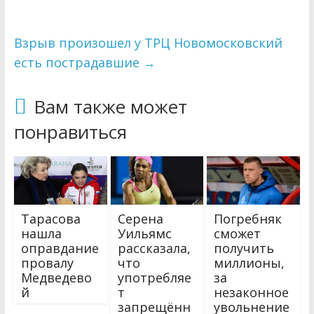
Взрыв произошел у ТРЦ Новомосковский
есть пострадавшие
→
Вам также может
понравиться
Тарасова
Серена
Погребняк
нашла
Уильямс
сможет
оправдание
рассказала,
получить
провалу
что
миллионы,
Медведево
употребляе
за
й
т
незаконное
запрещённ
увольнение