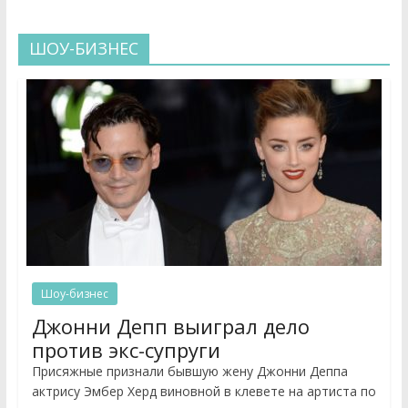
ШОУ-БИЗНЕС
Шоу-бизнес
Джонни Депп выиграл дело
против экс-супруги
Присяжные признали бывшую жену Джонни Деппа
актрису Эмбер Херд виновной в клевете на артиста по