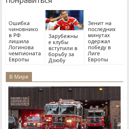
понравиться
Ошибка
Зенит на
чиновнико
последних
в РФ
минутах
Зарубежны
лишила
одержал
е клубы
Логинова
победу в
вступили в
чемпионата
Лиге
борьбу за
Европы
Европы
Дзюбу
В Мире