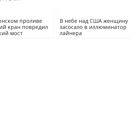
енском проливе
В небе над США женщину
ий кран повредил
засосало в иллюминатор
кий мост
лайнера