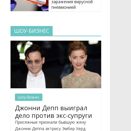
заражения вирусной
пневмонией
ШОУ-БИЗНЕС
Шоу-бизнес
Джонни Депп выиграл
дело против экс-супруги
Присяжные признали бывшую жену
Джонни Деппа актрису Эмбер Херд