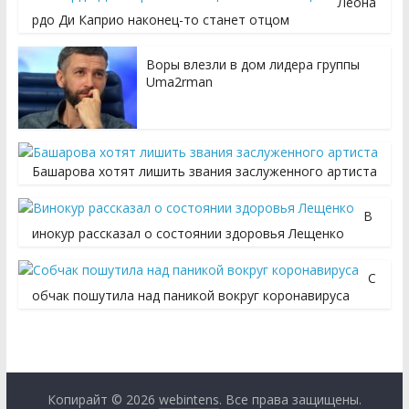
Леона
рдо Ди Каприо наконец-то станет отцом
Воры влезли в дом лидера группы
Uma2rman
Башарова хотят лишить звания заслуженного артиста
В
инокур рассказал о состоянии здоровья Лещенко
С
обчак пошутила над паникой вокруг коронавируса
Копирайт © 2026
webintens
. Все права защищены.