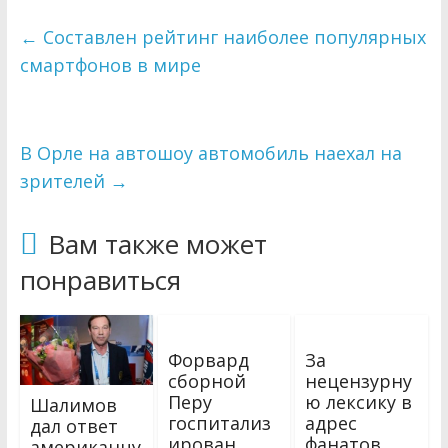
←
Составлен рейтинг наиболее популярных
смартфонов в мире
В Орле на автошоу автомобиль наехал на
зрителей
→
Вам также может
понравиться
Форвард
За
сборной
нецензурну
Перу
ю лексику в
Шалимов
госпитализ
адрес
дал ответ
ирован
фанатов,
американцу