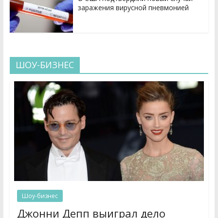
заражения вирусной пневмонией
ШОУ-БИЗНЕС
Шоу-бизнес
Джонни Депп выиграл дело