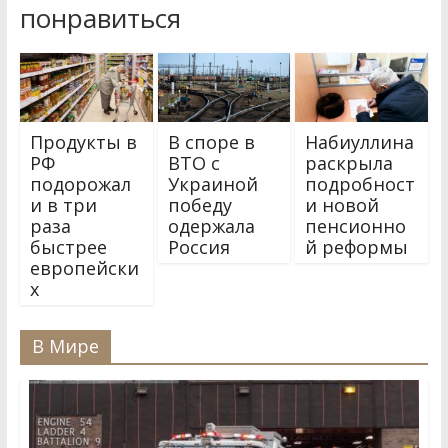
понравиться
Продукты в
В споре в
Набиуллина
РФ
ВТО с
раскрыла
подорожал
Украиной
подробност
и в три
победу
и новой
раза
одержала
пенсионно
быстрее
Россия
й реформы
европейски
х
В Мире