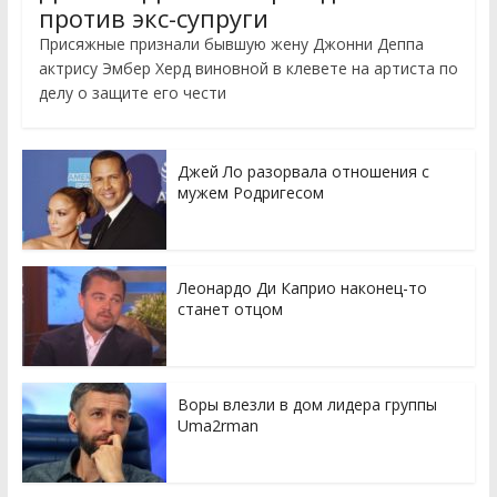
против экс-супруги
Присяжные признали бывшую жену Джонни Деппа
актрису Эмбер Херд виновной в клевете на артиста по
делу о защите его чести
Джей Ло разорвала отношения с
мужем Родригесом
Леонардо Ди Каприо наконец-то
станет отцом
Воры влезли в дом лидера группы
Uma2rman