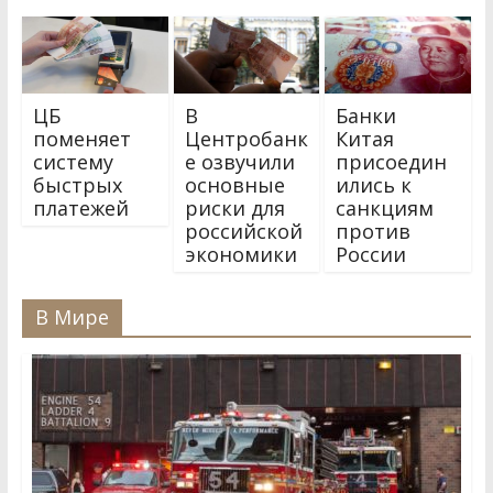
ЦБ
В
Банки
поменяет
Центробанк
Китая
систему
е озвучили
присоедин
быстрых
основные
ились к
платежей
риски для
санкциям
российской
против
экономики
России
В Мире