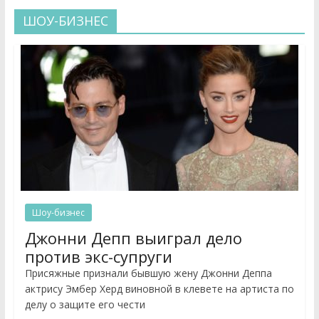
ШОУ-БИЗНЕС
Шоу-бизнес
Джонни Депп выиграл дело
против экс-супруги
Присяжные признали бывшую жену Джонни Деппа
актрису Эмбер Херд виновной в клевете на артиста по
делу о защите его чести