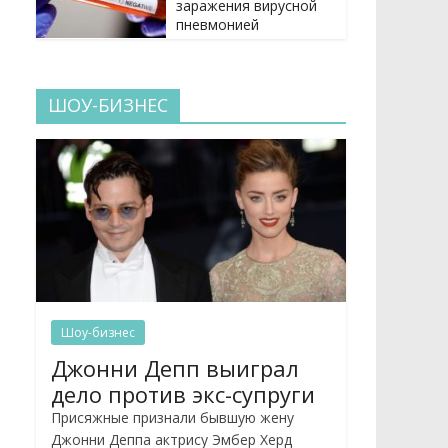
заражения вирусной
пневмонией
ШОУ-БИЗНЕС
Шоу-бизнес
Джонни Депп выиграл
дело против экс-супруги
Присяжные признали бывшую жену
Джонни Деппа актрису Эмбер Херд