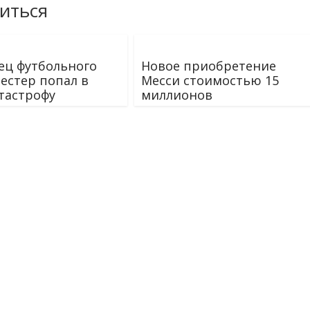
иться
ец футбольного
Новое приобретение
Лестер попал в
Месси стоимостью 15
тастрофу
миллионов