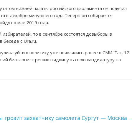
утатом нижней палаты российского парламента он получил
орта в декабре минувшего года.Теперь он собирается
ойдут в мае 2019 года.
й избирателей, то в сентябре состоятся довыборы в
 беседе с Ura.ru.
лина уйти в политику уже появлялись ранее в СМИ. Так, 12
вший биатлонист решил выдвинуть свою кандидатуру на
ы грозит захватчику самолета Сургут — Москва