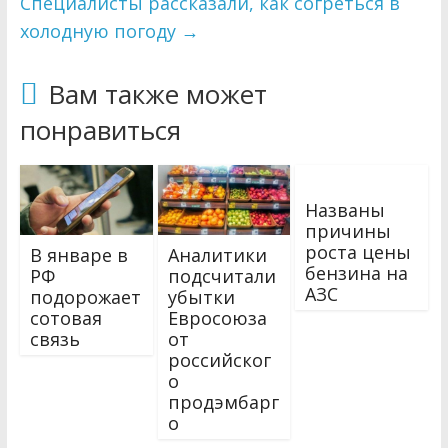
Специалисты рассказали, как согреться в
холодную погоду
→
Вам также может
понравиться
Названы
причины
роста цены
В январе в
Аналитики
бензина на
РФ
подсчитали
АЗС
подорожает
убытки
сотовая
Евросоюза
связь
от
российског
о
продэмбарг
о