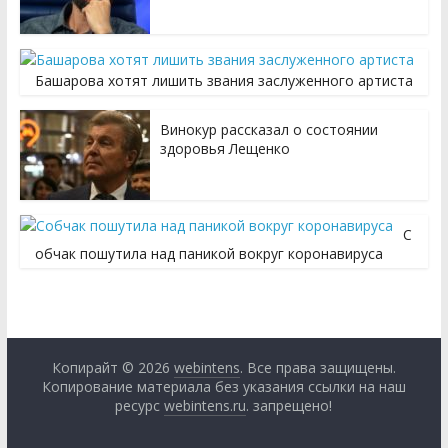
Башарова хотят лишить звания заслуженного артиста
Винокур рассказал о состоянии
здоровья Лещенко
С
обчак пошутила над паникой вокруг коронавируса
Копирайт © 2026
webintens
. Все права защищены.
Копирование материала без указания ссылки на наш
ресурс
webintens.ru
. запрещено!