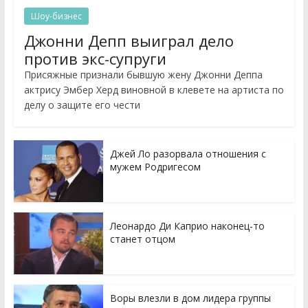
Шоу-бизнес
Джонни Депп выиграл дело
против экс-супруги
Присяжные признали бывшую жену Джонни Деппа
актрису Эмбер Херд виновной в клевете на артиста по
делу о защите его чести
Джей Ло разорвала отношения с
мужем Родригесом
Леонардо Ди Каприо наконец-то
станет отцом
Воры влезли в дом лидера группы