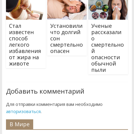
Стал
Установили
Ученые
известен
что долгий
рассказали
способ
сон
о
легкого
смертельно
смертельно
избавления
опасен
й
от жира на
опасности
животе
обычной
пыли
Добавить комментарий
Для отправки комментария вам необходимо
авторизоваться
.
В Мире