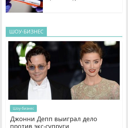
ШОУ-БИЗНЕС
Шоу-бизнес
Джонни Депп выиграл дело
против экс-супруги