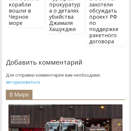
корабли
прокуратур
захотели
вошли в
а о деталях
обсуждать
Черное
убийства
проект РФ
море
Джамаля
по
Хашукджи
поддержке
ракетного
договора
Добавить комментарий
Для отправки комментария вам необходимо
авторизоваться
.
В Мире