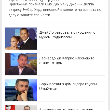
Присяжные признали бывшую жену Джонни Деппа
актрису Эмбер Херд виновной в клевете на артиста по
делу о защите его чести
Джей Ло разорвала отношения с
мужем Родригесом
Леонардо Ди Каприо наконец-то
станет отцом
Воры влезли в дом лидера группы
Uma2rman
Башарова хотят лишить звания