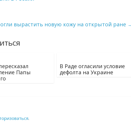
огли вырастить новую кожу на открытой ране
иться
пересказал
В Раде огласили условие
ление Папы
дефолта на Украине
го
торизоваться
.