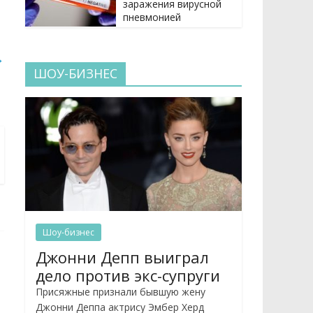
заражения вирусной
пневмонией
→
ШОУ-БИЗНЕС
Шоу-бизнес
Джонни Депп выиграл
дело против экс-супруги
Присяжные признали бывшую жену
Джонни Деппа актрису Эмбер Херд