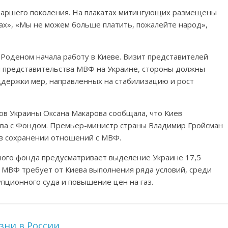
таршего поколения. На плакатах митингующих размещены
ах», «Мы не можем больше платить, пожалейте народ»,
 Роденом начала работу в Киеве. Визит представителей
м представительства МВФ на Украине, стороны должны
держки мер, направленных на стабилизацию и рост
в Украины Оксана Макарова сообщала, что Киев
ва с Фондом. Премьер-министр страны Владимир Гройсман
 в сохранении отношений с МВФ.
го фонда предусматривает выделение Украине 17,5
 МВФ требует от Киева выполнения ряда условий, среди
пционного суда и повышение цен на газ.
зни в России