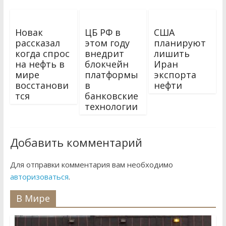
Новак
ЦБ РФ в
США
рассказал
этом году
планируют
когда спрос
внедрит
лишить
на нефть в
блокчейн
Иран
мире
платформы
экспорта
восстанови
в
нефти
тся
банковские
технологии
Добавить комментарий
Для отправки комментария вам необходимо
авторизоваться
.
В Мире