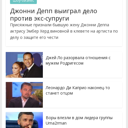
Шоу-бизнес
Джонни Депп выиграл дело
против экс-супруги
Присяжные признали бывшую жену Джонни Деппа
актрису Эмбер Херд виновной в клевете на артиста по
делу о защите его чести
Джей Ло разорвала отношения с
мужем Родригесом
Леонардо Ди Каприо наконец-то
станет отцом
Воры влезли в дом лидера группы
Uma2rman