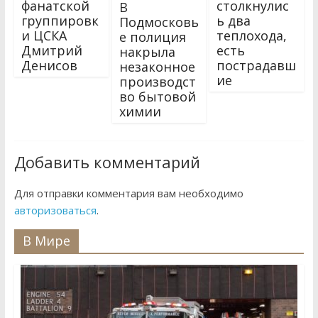
фанатской
столкнулис
В
группировк
ь два
Подмосковь
и ЦСКА
теплохода,
е полиция
Дмитрий
есть
накрыла
Денисов
пострадавш
незаконное
ие
производст
во бытовой
химии
Добавить комментарий
Для отправки комментария вам необходимо
авторизоваться
.
В Мире