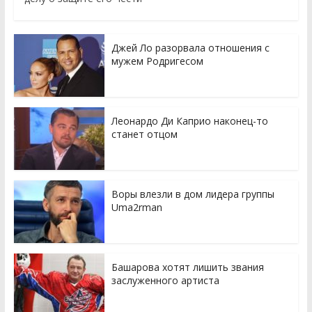
Джей Ло разорвала отношения с
мужем Родригесом
Леонардо Ди Каприо наконец-то
станет отцом
Воры влезли в дом лидера группы
Uma2rman
Башарова хотят лишить звания
заслуженного артиста