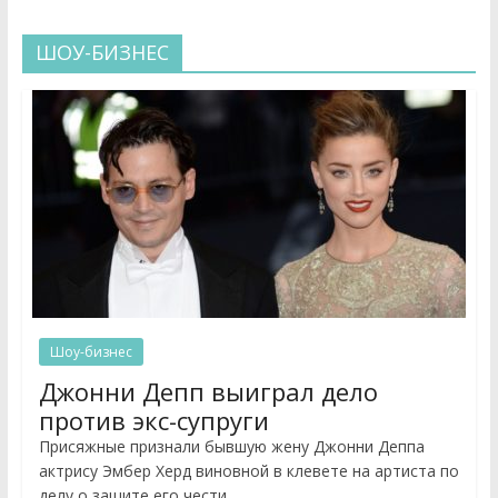
ШОУ-БИЗНЕС
Шоу-бизнес
Джонни Депп выиграл дело
против экс-супруги
Присяжные признали бывшую жену Джонни Деппа
актрису Эмбер Херд виновной в клевете на артиста по
делу о защите его чести