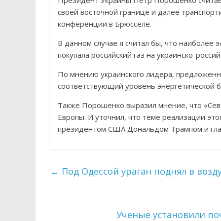
Президент Украины Пётр Порошенко считает,
своей восточной границе и далее транспорти
конференции в Брюсселе.
В данном случае я считал бы, что наиболее 
покупала российский газ на украинско-росси
По мнению украинского лидера, предложенна
соответствующий уровень энергетической б
Также Порошенко выразил мнение, что «Сев
Европы. И уточнил, что теме реализации это
президентом США Дональдом Трампом и гл
←
Под Одессой ураган поднял в возду
Ученые установили по