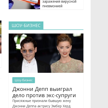
заражения вирусной
пневмонией
ШОУ-БИЗНЕС
Шоу-бизнес
Джонни Депп выиграл
дело против экс-супруги
Присяжные признали бывшую жену
Джонни Деппа актрису Эмбер Херд