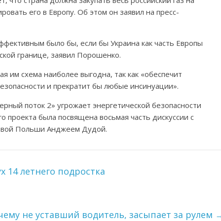
 что страна должна закупать весь российский газ на
ровать его в Европу. Об этом он заявил на пресс-
эффективным было бы, если бы Украина как часть Европы
йской границе, заявил Порошенко.
я им схема наиболее выгодна, так как «обеспечит
езопасности и прекратит бы любые инсинуации».
ерный поток 2» угрожает энергетической безопасности
го проекта была посвящена восьмая часть дискуссии с
авой Польши Анджеем Дудой.
х 14 летнего подростка
чему не уставший водитель, засыпает за рулем