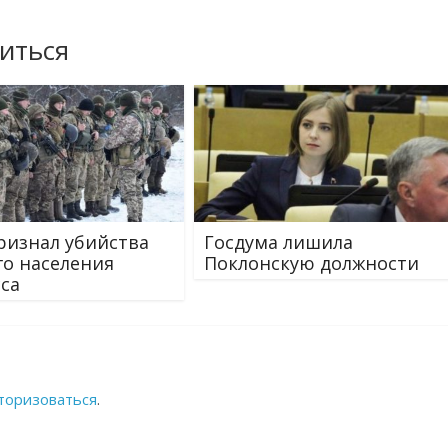
иться
ризнал убийства
Госдума лишила
о населения
Поклонскую должности
са
торизоваться
.