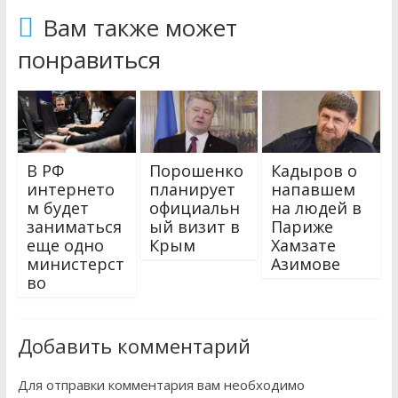
Вам также может
понравиться
В РФ
Порошенко
Кадыров о
интернето
планирует
напавшем
м будет
официальн
на людей в
заниматься
ый визит в
Париже
еще одно
Крым
Хамзате
министерст
Азимове
во
Добавить комментарий
Для отправки комментария вам необходимо