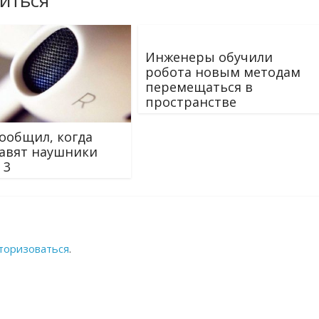
иться
Инженеры обучили
робота новым методам
перемещаться в
пространстве
сообщил, когда
авят наушники
 3
торизоваться
.