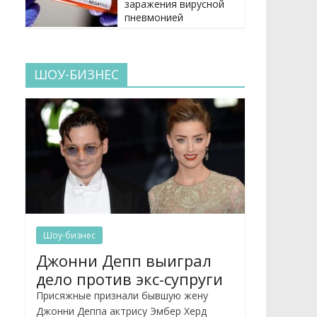
заражения вирусной
пневмонией
ШОУ-БИЗНЕС
Шоу-бизнес
Джонни Депп выиграл
дело против экс-супруги
Присяжные признали бывшую жену
Джонни Деппа актрису Эмбер Херд