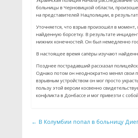
Украинская полиция начала расследование о
больницы в Черновицкой области, произоше
на представителей Нацполиции, в результат
Уточняется, что взрыв произошёл в момент,
найденную борсетку. В результате инцидент
нижних конечностей. Он был немедленно гос
В настоящее время сапёры изучают найденны
Позднее пострадавший рассказал полицейски
Однако потом он неоднократно менял свои п
взрывным устройством он мог просто украст
пользу этой версии косвенно свидетельству
конфликта в Донбассе и мог привезти с собо
←
В Колумбии попал в больницу Дие