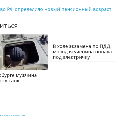
во РФ определило новый пенсионный возраст
иться
В ходе экзамена по ПДД,
молодая ученица попала
под электричку
рбурге мужчина
под танк
торизоваться
.