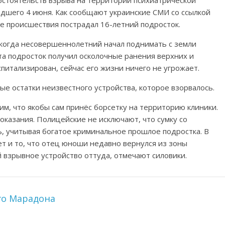
бстоятельств взрыва на территории психиатрической
дшего 4 июня. Как сообщают украинские СМИ со ссылкой
е происшествия пострадал 16-летний подросток.
 когда несовершеннолетний начал поднимать с земли
а подросток получил осколочные ранения верхних и
питализирован, сейчас его жизни ничего не угрожает.
е остатки неизвестного устройства, которое взорвалось.
м, что якобы сам принёс борсетку на территорию клиники.
оказания. Полицейские не исключают, что сумку со
ь, учитывая богатое криминальное прошлое подростка. В
ет и то, что отец юноши недавно вернулся из зоны
й взрывное устройство оттуда, отмечают силовики.
го Марадона