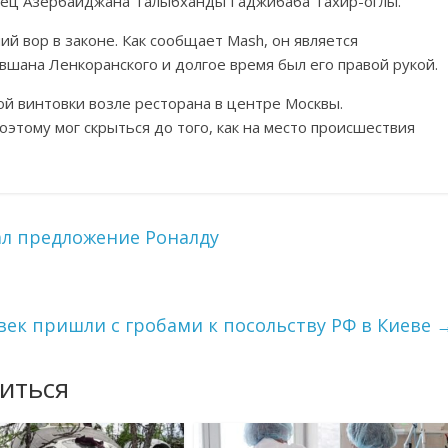
нец Азербайджана Талыбханды Гаджибаба Тахир-оглы.
й вор в законе. Как сообщает Mash, он является
шана Ленкоранского и долгое время был его правой рукой.
ой винтовки возле ресторана в центре Москвы.
этому мог скрыться до того, как на место происшествия
ал предложение Роналду
век пришли с гробами к посольству РФ в Киеве
иться