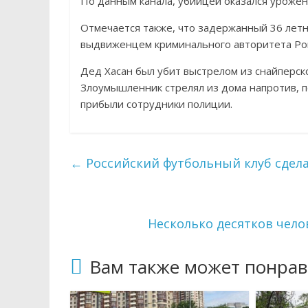
По данным канала, убийцей оказался уроже
Отмечается также, что задержанный 36 летни
выдвиженцем криминального авторитета Ров
Дед Хасан был убит выстрелом из снайперск
Злоумышленник стрелял из дома напротив, по
прибыли сотрудники полиции.
←
Российский футбольный клуб сдел
Несколько десятков чело
Вам также может понрав