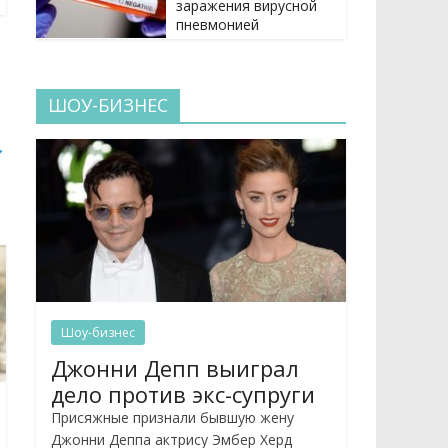
заражения вирусной
пневмонией
ШОУ-БИЗНЕС
→
Шоу-бизнес
Джонни Депп выиграл
дело против экс-супруги
Присяжные признали бывшую жену
Джонни Деппа актрису Эмбер Херд