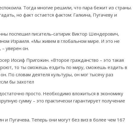
покоила. Тогда многие решили, что пара бежит из страны.
адать, но факт остается фактом: Галкина, Пугачеву и
нны поспешил писатель-сатирик Виктор Шендерович,
ином Израиля. «Мы живем в глобальном мире. И это не
 – уверен он.
юсер Иосиф Пригожин. «Второе гражданство – это такая
акроют, то ты сможешь ездить по миру, сможешь ездить в
он. По словам деятеля культуры, он мог тысячу раз
если бы захотел
достаточно просто. Необходимо вложиться в экономику
крупную сумму – это практически гарантирует получение
н и Пугачева. Теперь они могут без виз в более чем 167