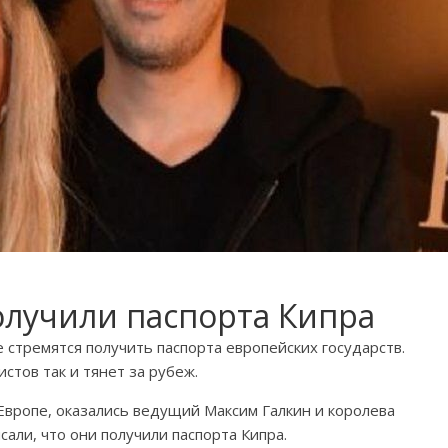
олучили паспорта Кипра
 стремятся получить паспорта европейских государств.
стов так и тянет за рубеж.
 Европе, оказались ведущий Максим Галкин и королева
сали, что они получили паспорта Кипра.