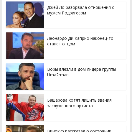
Джей Ло разорвала отношения с
мужем Родригесом
Леонардо Ди Каприо наконец-то
станет отцом
Воры влезли в дом лидера группы
Uma2rman
Башарова хотят лишить звания
заслуженного артиста
Винокур рассказал о состоянии