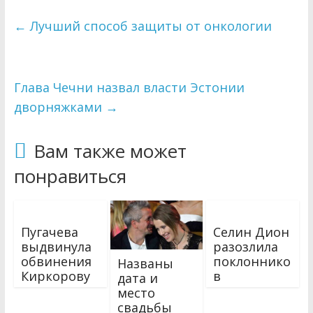
←
Лучший способ защиты от онкологии
Глава Чечни назвал власти Эстонии
дворняжками
→
Вам также может
понравиться
Пугачева
Селин Дион
выдвинула
разозлила
обвинения
поклоннико
Названы
Киркорову
в
дата и
место
свадьбы