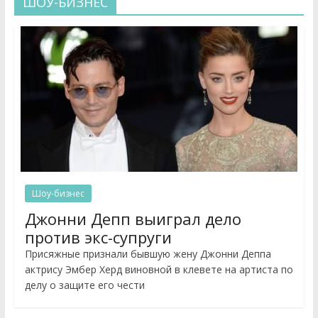
ШОУ-БИЗНЕС
Шоу-бизнес
Джонни Депп выиграл дело
против экс-супруги
Присяжные признали бывшую жену Джонни Деппа
актрису Эмбер Херд виновной в клевете на артиста по
делу о защите его чести