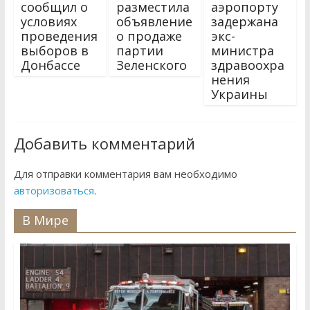
сообщил о
разместила
аэропорту
условиях
объявление
задержана
проведения
о продаже
экс-
выборов в
партии
министра
Донбассе
Зеленского
здравоохра
нения
Украины
Добавить комментарий
Для отправки комментария вам необходимо
авторизоваться
.
В Мире