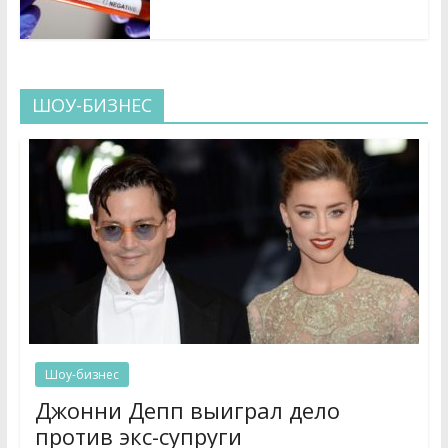
ШОУ-БИЗНЕС
Шоу-бизнес
Джонни Депп выиграл дело
против экс-супруги