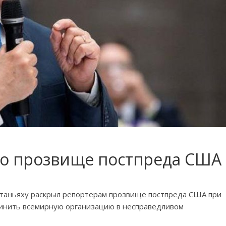
л о прозвище постпреда США
таньяху раскрыл репортерам прозвище постпреда США при
винить всемирную организацию в несправедливом