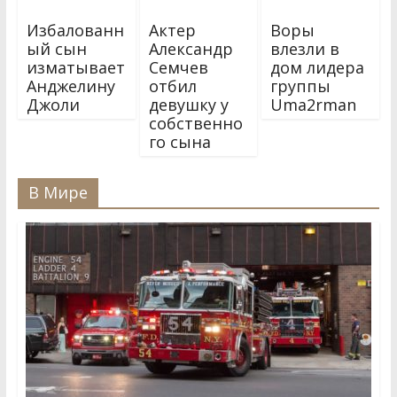
Избалованн
Актер
Воры
ый сын
Александр
влезли в
изматывает
Семчев
дом лидера
Анджелину
отбил
группы
Джоли
девушку у
Uma2rman
собственно
го сына
В Мире