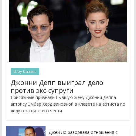
Шоу-бизнес
Джонни Депп выиграл дело
против экс-супруги
Присяжные признали бывшую жену Джонни Деппа
актрису Эмбер Херд виновной в клевете на артиста по
делу о защите его чести
Джей Ло разорвала отношения с